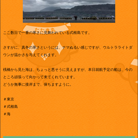
ここ数日で一番の寒さに見舞われている式根島です。
さすがに、真冬の寒さというには、ナマぬるい感じですが、ウルトラライトダ
ウンが温かさを与えてくれます。
桟橋から見た海は、ちょっと悪そうに見えますが、本日就航予定の船は、今の
ところ頑張って向かって来てくれています。
どうか無事に接岸まで、保ちますように。
＃東京
＃式根島
＃海