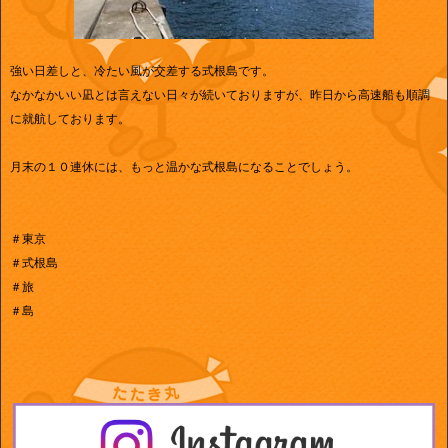
強い日差しと、冷たい風が交差する式根島です。
なかなかいい凪とは言えない日々が続いておりますが、昨日から高速船も順調
に就航しております。
月末の１０連休には、もっと温かな式根島になることでしょう。
＃東京
＃式根島
＃旅
＃島