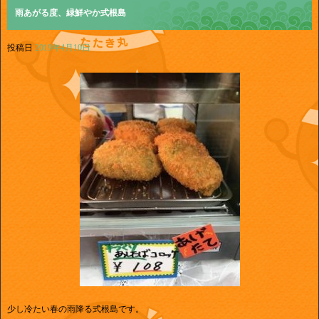
雨あがる度、緑鮮やか式根島
投稿日
2019年4月10日
少し冷たい春の雨降る式根島です。