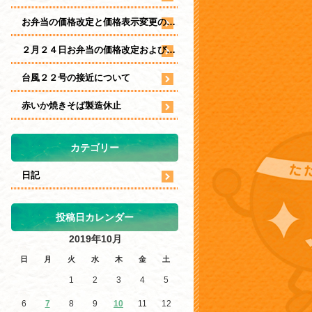
お弁当の価格改定と価格表示変更のお知らせ
２月２４日お弁当の価格改定および表示について
台風２２号の接近について
赤いか焼きそば製造休止
カテゴリー
日記
投稿日カレンダー
2019年10月
日
月
火
水
木
金
土
1
2
3
4
5
6
7
8
9
10
11
12