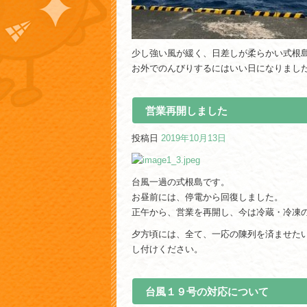
少し強い風が緩く、日差しが柔らかい式根
お外でのんびりするにはいい日になりまし
営業再開しました
投稿日
2019年10月13日
台風一過の式根島です。
お昼前には、停電から回復しました。
正午から、営業を再開し、今は冷蔵・冷凍
夕方頃には、全て、一応の陳列を済ませた
し付けください。
台風１９号の対応について