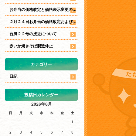
お弁当の価格改定と価格表示変更のお知らせ
２月２４日お弁当の価格改定および表示について
台風２２号の接近について
赤いか焼きそば製造休止
カテゴリー
日記
投稿日カレンダー
2026年8月
日
月
火
水
木
金
土
1
2
3
4
5
6
7
8