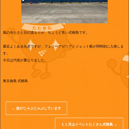
風の冷たさと日の温もりが、ちょうど良い式根島です。
最近よくある光景ですが、フェリーアゼリアとジェット船が同時刻に入港しま
す。
今日は汽笛が重なりました。
東京旅島 式根島
←
波がじゃぶじゃぶしています
１１月はイベントたくさん式根島
→