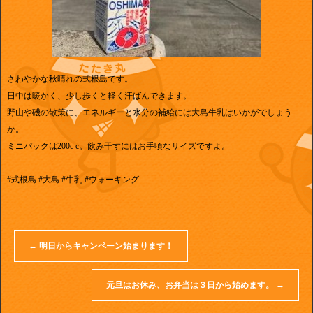
さわやかな秋晴れの式根島です。
日中は暖かく、少し歩くと軽く汗ばんできます。
野山や磯の散策に、エネルギーと水分の補給には大島牛乳はいかがでしょう
か。
ミニパックは200c c。飲み干すにはお手頃なサイズですよ。
#式根島 #大島 #牛乳 #ウォーキング
←
明日からキャンペーン始まります！
元旦はお休み、お弁当は３日から始めます。
→