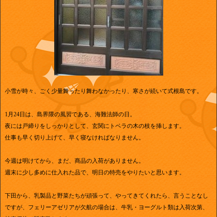
小雪が時々、ごく少量舞ったり舞わなかったり、寒さが続いて式根島です。
1月24日は、島界隈の風習である、海難法師の日。
夜には戸締りをしっかりとして、玄関にトベラの木の枝を挿します。
仕事も早く切り上げて、早く寝なければなりません。
今週は明けてから、まだ、商品の入荷がありません。
週末に少し多めに仕入れた品で、明日の特売をやりたいと思います。
下田から、乳製品と野菜たちが頑張って、やってきてくれたら、言うことなし
ですが、フェリーアゼリアが欠航の場合は、牛乳・ヨーグルト類は入荷次第、