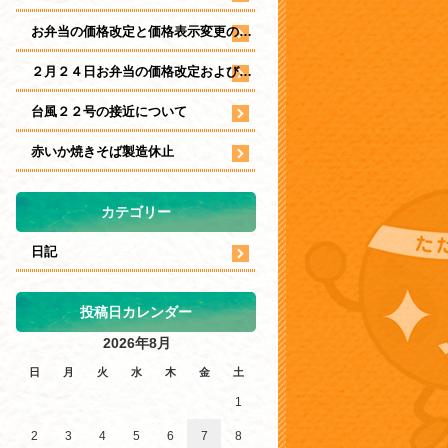
お弁当の価格改定と価格表示変更のお知らせ
２月２４日お弁当の価格改定および表示について
台風２２号の接近について
赤いか焼きそば製造休止
カテゴリー
日記
投稿日カレンダー
2026年8月
日
月
火
水
木
金
土
1
2
3
4
5
6
7
8