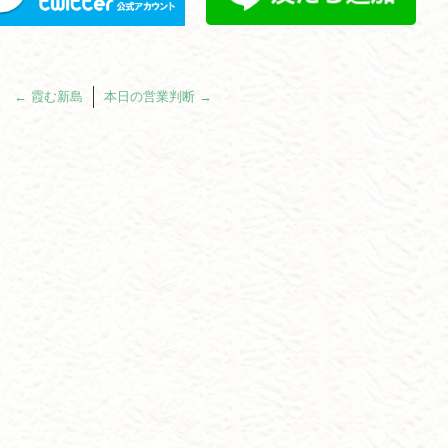
←
霞む新島
本日の営業判断
→