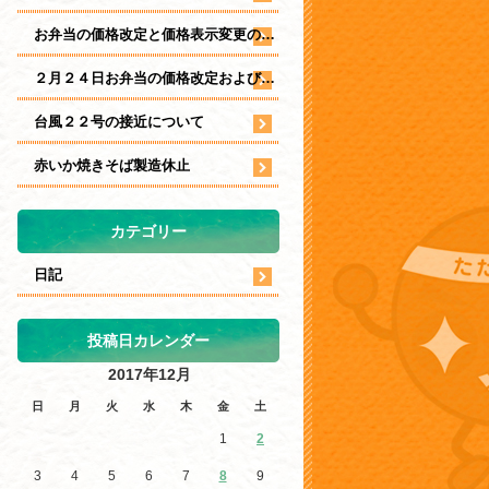
お弁当の価格改定と価格表示変更のお知らせ
２月２４日お弁当の価格改定および表示について
台風２２号の接近について
赤いか焼きそば製造休止
カテゴリー
日記
投稿日カレンダー
2017年12月
日
月
火
水
木
金
土
1
2
3
4
5
6
7
8
9