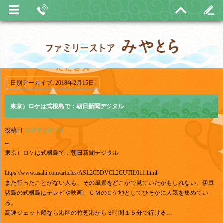
日別アーカイブ:
2018年2月15日
東京）ロケは式根島で：朝日新聞デジタル
投稿日
2018年2月15日
--
東京）ロケは式根島で：朝日新聞デジタル
https://www.asahi.com/articles/ASL2C5DVCL2CUTIL011.html
まだ行ったことがない人も、その風景をどこかで見ていたかもしれない。伊豆
諸島の式根島はテレビや映画、ＣＭのロケ地としてひそかに人気を集めてい
る。
高速ジェット船なら港区の竹芝港から３時間１５分で行ける…