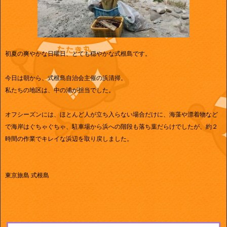
初夏の爽やかな日曜日、とても穏やかな式根島です。
今日は朝から、式根島自治会主催の浜清掃。
私たちの地区は、中の浦が担当でした。
オフシーズンには、ほとんど人が立ち入らない場合だけに、海藻や漂着物など
で海岸はぐちゃぐちゃ、駐車場から浜への階段も落ち葉だらけでしたが、約２
時間の作業でキレイな浜辺を取り戻しました。
東京旅島 式根島